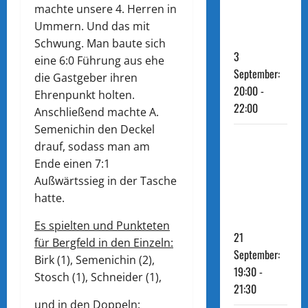
3.
machte unsere 4. Herren in
Herren
Ummern. Und das mit
Schwung. Man baute sich
3
eine 6:0 Führung aus ehe
September:
die Gastgeber ihren
20:00
-
Ehrenpunkt holten.
22:00
Anschließend machte A.
Semenichin den Deckel
TT: SV
drauf, sodass man am
Triangel
Ende einen 7:1
Außwärtssieg in der Tasche
2 – 3.
hatte.
Herren
Es spielten und Punkteten
21
für Bergfeld in den Einzeln:
September:
Birk (1), Semenichin (2),
19:30
-
Stosch (1), Schneider (1),
21:30
und in den Doppeln: