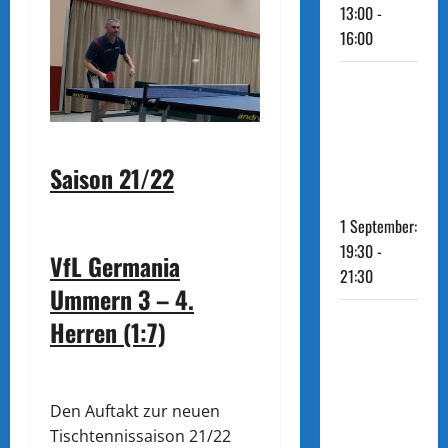
13:00
-
16:00
TT: MTV
Gamsen
2 – 3.
Saison 21/22
Herren
1 September:
19:30
-
VfL Germania
21:30
Ummern 3 – 4.
TT: TuS
Herren (1:7)
Müden/
Dieckho
Den Auftakt zur neuen
rst 2 –
Tischtennissaison 21/22