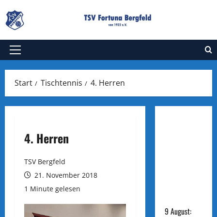
Zum
Inhalt
springen
Primäres
Menü
Start
Tischtennis
4. Herren
FU:
4. Herren
Herrent
urnier
TSV Bergfeld
in
21. November 2018
Brome
1 Minute gelesen
9 August: