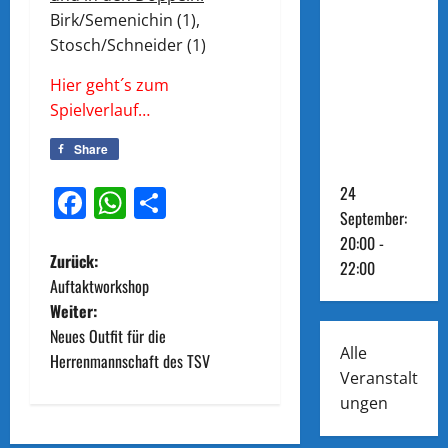
TT: SV
Birk/Semenichin (1),
Stosch/Schneider (1)
Steinho
rst 4 –
Hier geht´s zum
Spielverlauf…
4.
Herren
Share
24
Facebook
WhatsApp
Teilen
September:
20:00
-
B
Zurück:
22:00
Auftaktworkshop
e
Weiter:
Neues Outfit für die
i
Alle
Herrenmannschaft des TSV
Veranstalt
t
ungen
r