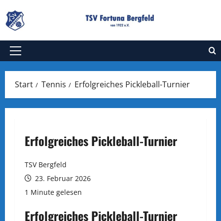
Zum
Inhalt
springen
Primäres
Menü
Start
Tennis
Erfolgreiches Pickleball-Turnier
Erfolgreiches Pickleball-Turnier
TSV Bergfeld
23. Februar 2026
1 Minute gelesen
Erfolgreiches Pickleball-Turnier